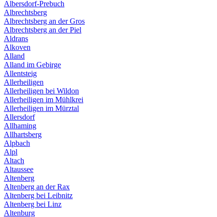
Albersdorf-Prebuch
Albrechtsberg
Albrechtsberg an der Gros
Albrechtsberg an der Piel
Aldrans
Alkoven
Alland
Alland im Gebirge
Allentsteig
Allerheiligen
Allerheiligen bei Wildon
Allerheiligen im Mühlkrei
Allerheiligen im Mürztal
Allersdorf
Allhaming
Allhartsberg
Alpbach
Alpl
Altach
Altaussee
Altenberg
Altenberg an der Rax
Altenberg bei Leibnitz
Altenberg bei Linz
Altenburg