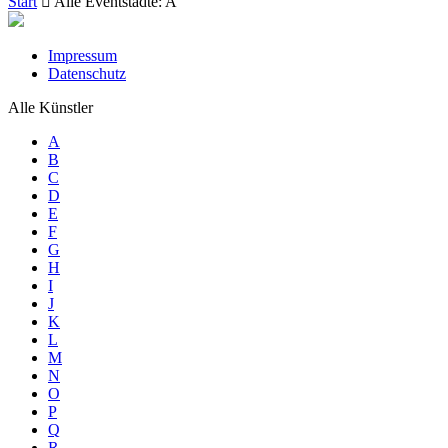
Start
Alle Eventstädte: A
Impressum
Datenschutz
Alle Künstler
A
B
C
D
E
F
G
H
I
J
K
L
M
N
O
P
Q
R