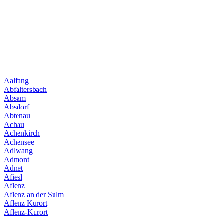
Aalfang
Abfaltersbach
Absam
Absdorf
Abtenau
Achau
Achenkirch
Achensee
Adlwang
Admont
Adnet
Afiesl
Aflenz
Aflenz an der Sulm
Aflenz Kurort
Aflenz-Kurort