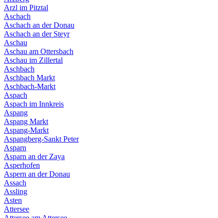
Arzl im Pitztal
Aschach
Aschach an der Donau
Aschach an der Steyr
Aschau
Aschau am Ottersbach
Aschau im Zillertal
Aschbach
Aschbach Markt
Aschbach-Markt
Aspach
Aspach im Innkreis
Aspang
Aspang Markt
Aspang-Markt
Aspangberg-Sankt Peter
Asparn
Asparn an der Zaya
Asperhofen
Aspern an der Donau
Assach
Assling
Asten
Attersee
Attersee am Attersee