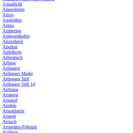
Annabichl
Annenheim
Anras
Ansfelden
Antau
Anthering
Antiesenhofen
Anzenberg
Apetlon
Apfelberg
Arbesbach
Arbing
Ardagger
Ardagger Markt
Ardagger Stift
Ardagger Stift 14
Ardning
Arnberg
Arndorf
Arnfels
Arnoldstein
Arnreit
Arriach
Artstetten-Pöbring
Arzberg