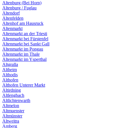
Altenburg (Bei Horn)
Altenburg / Fuglau
Altendorf
Altenfelden
Altenhof am Hausruck
Altenmarkt
Altenmarkt an der Triesti
Altenmarkt bei Fürstenfel
Altenmarkt bei Sankt Gall
Altenmarkt im Pongau
Altenmarkt im Thale
Altenmarkt im Ysperthal
Altgralla
Altheim
Althodis
Althofen
Althofen Unterer Markt
Altirdning
Altlengbach
Altlichtenwarth
Altmelon
Altmuenster
Altmünster
Altweitra
Amberg