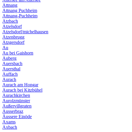
Attnang
Attnang Puchheim
Attnang-Puchheim
Atzbach
Atzelsdorf
Atzelsdorf/michelhausen
Atzenbrugg
Atzgersdorf
Au
Au bei Gaishorn
Auberg
Auersbach
Auersthal
Auffach
Aurach
Aurach am Hongar
Aurach bei Kitzbühel
Aurachkirchen
Aurolzmünster
Außervillgraten
Ausserbraz
Äussere Einöde
Axams
Axbach