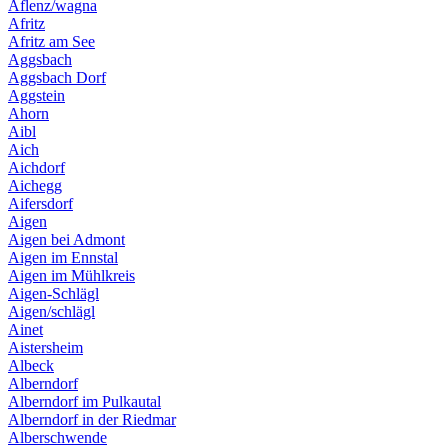
Aflenz/wagna
Afritz
Afritz am See
Aggsbach
Aggsbach Dorf
Aggstein
Ahorn
Aibl
Aich
Aichdorf
Aichegg
Aifersdorf
Aigen
Aigen bei Admont
Aigen im Ennstal
Aigen im Mühlkreis
Aigen-Schlägl
Aigen/schlägl
Ainet
Aistersheim
Albeck
Alberndorf
Alberndorf im Pulkautal
Alberndorf in der Riedmar
Alberschwende