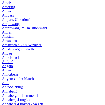
Ameis
Amering
Amlach
Ampass
Ampass Unterdorf
Ampflwang
Ampflwang im Hausruckwald
Amras
Amstein
Amstetten
Amstetten / 3300 Winklarn
Amstetten/greinsfurth
Andau
Andelsbuch
Andorf
Angath
Anger
Angerberg
Angern an der March
Anif
Anif-Salzburg
Annaberg
Annaberg im Lammertal
Annaberg-Lungötz
Annaberg-Lungötz / Salzbu